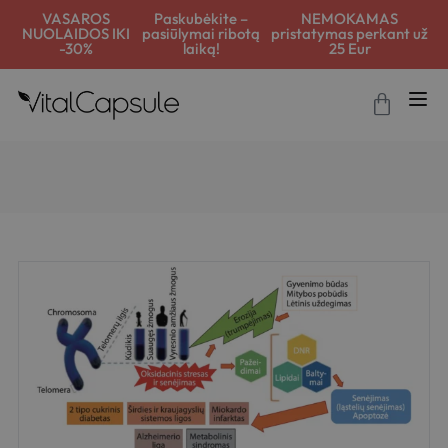
VASAROS
Paskubėkite –
NEMOKAMAS
NUOLAIDOS IKI
pasiūlymai ribotą
pristatymas perkant už
-30%
laiką!
25 Eur