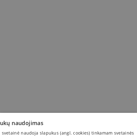
pukų naudojimas
svetainė naudoja slapukus (angl. cookies) tinkamam svetainės