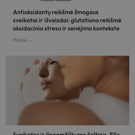
Antioksidantų reikšmė žmogaus
sveikatai ir išvaizdai: glutationo reikšmė
oksidacinio streso ir senėjimo kontekste
Plačiau →
Sveikatos ir ilgaamžiškumo šaltinis. Elle