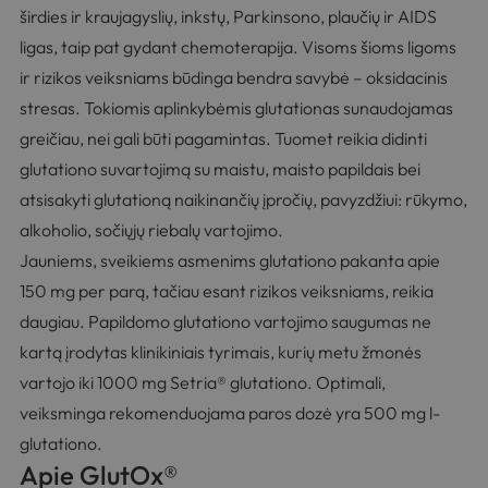
širdies ir kraujagyslių, inkstų, Parkinsono, plaučių ir AIDS
ligas, taip pat gydant chemoterapija. Visoms šioms ligoms
ir rizikos veiksniams būdinga bendra savybė – oksidacinis
stresas. Tokiomis aplinkybėmis glutationas sunaudojamas
greičiau, nei gali būti pagamintas. Tuomet reikia didinti
glutationo suvartojimą su maistu,
maisto papildais
bei
atsisakyti glutationą naikinančių įpročių, pavyzdžiui: rūkymo,
alkoholio, sočiųjų riebalų vartojimo.
Jauniems, sveikiems asmenims glutationo pakanta apie
150 mg per parą, tačiau esant rizikos veiksniams, reikia
daugiau. Papildomo glutationo vartojimo saugumas ne
kartą įrodytas
klinikiniais tyrimais
, kurių metu žmonės
vartojo iki 1000 mg Setria® glutationo. Optimali,
veiksminga rekomenduojama paros dozė yra 500 mg l-
glutationo.
Apie GlutOx®