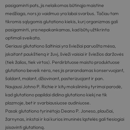
pasigaminti pats, jis nelaikomas būtinąja maistine
medžiaga, nors jo vaidmuo yra labai svarbus. Tačiau tam
tikromis sąlygomis glutationo kiekis, kurį organizmas gali
pasigaminti, yra nepakankamas, kad būtų užtikrinta
optimali sveikata.
Geriausi gliutationo šaltiniai yra šviežiai paruošta mėsa,
įskaitant paukštieną ir žuvį, švieži vaisiai ir šviežios daržovės
(tiek žalios, tiek virtos). Perdirbtuose maisto produktuose
glutationo beveik nėra, nes jis prarandamas konservuojant,
šaldant, malant, džiovinant, pasterizuojant ir pan.
Naujausi
Johno P. Richie
ir kitų mokslininkų tyrimai parodė,
kad glutationo papildai didina glutationo kiekį ne tik
plazmoje, bet ir svarbiausiuose audiniuose.
Pasak glutationo tyrinėtojo
Deano P. Joneso
, plaučiai,
žarnynas, inkstai ir kai kurios imuninės ląstelės gali tiesiogiai
įsisavinti glutationą.