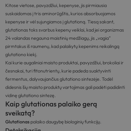
Kitose vietose, pavyzdžiui, kepenyse, jis pirmiausia
suskaidomas į tris aminorūgštis, kurios absorbuojamos
kepenyse ir vėl sujungiamos į glutationą. Tiesą sakant,
glutationas toks svarbus kepenų veiklai, kad jei organizmas
24 valandas negauna maistinių medžiagų, jis „vagia”
pirmtakus iš raumenų, kad palaikytų kepenims reikalingą
glutationo kiekį.
Kai kurie augaliniai maisto produktai, pavyzdžiui, brokoliai ir
česnakai, turi fitonutrientų, kurie padeda suaktyvinti
fermentus, dalyvaujančius glutationo sintezėje. Todėl
didesnis šių maisto produktų vartojimas gali padėti padidinti
vidinę glutationo sintezę.
Kaip glutationas palaiko gerą
sveikatą?
Glutationas
palaiko daugybę biologinių funkcijų.
Detoksikacija