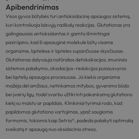
Apibendrinimas
Visos gyvos būtybės turi antioksidacinę apsaugos sistemą,
kuri kontroliuoja laisvųjų radikalų reakcijas. Glutationas yra
galingiausias antioksidantas ir gamta išmintingai
pasirūpino, kad ši apsauginė molekulė būtų visame
organizme, ląstelėse ir ląsteles supančiuose skysčiuose.
Glutationas dalyvauja natūralios detoksikacijos, imuninės
sistemos palaikymo, oksidacijos–redukcijos pusiausvyros
bei ląstelių apsaugos procesuose. Jo kiekis organizme
mažėja dėl amžiaus, netinkamos mitybos, gyvenimo būdo
bei įvairių ligų, todėl svarbu užtikrinti pakankamą glutationo
kiekį su maistu ar
papildais
. Klinikiniai tyrimai rodo, kad
papildomas glutationo vartojimas, ypač saugiomis
formomis, tokiomis kaip Setria®, padeda palaikyti optimalią
sveikatą ir apsaugą nuo oksidacinio streso.