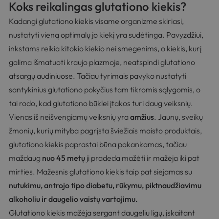
Koks reikalingas glutationo kiekis?
Kadangi glutationo kiekis visame organizme skiriasi,
nustatyti vieną optimalų jo kiekį yra sudėtinga. Pavyzdžiui,
inkstams reikia kitokio kiekio nei smegenims, o kiekis, kurį
galima išmatuoti kraujo plazmoje, neatspindi glutationo
atsargų audiniuose. Tačiau tyrimais pavyko nustatyti
santykinius glutationo pokyčius tam tikromis sąlygomis, o
tai rodo, kad glutationo būklei įtakos turi daug veiksnių.
Vienas iš neišvengiamų veiksnių yra
amžius
. Jaunų, sveikų
žmonių, kurių mityba pagrįsta šviežiais maisto produktais,
glutationo kiekis paprastai būna pakankamas, tačiau
maždaug
nuo 45 metų
ji pradeda mažėti ir mažėja iki pat
mirties. Mažesnis glutationo kiekis taip pat siejamas su
nutukimu, antrojo tipo diabetu, rūkymu, piktnaudžiavimu
alkoholiu ir daugelio vaistų vartojimu.
Glutationo kiekis mažėja sergant daugeliu ligų, įskaitant