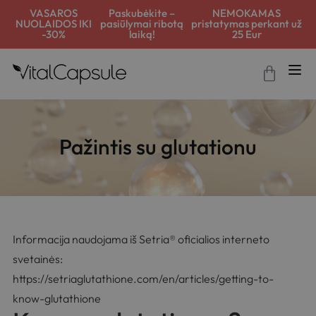
VASAROS
Paskubėkite –
NEMOKAMAS
NUOLAIDOS IKI
pasiūlymai ribotą
pristatymas perkant už
-30%
laiką!
25 Eur
Pažintis su glutationu
Informacija naudojama iš Setria® oficialios interneto
svetainės:
https://setriaglutathione.com/en/articles/getting-to-
know-glutathione