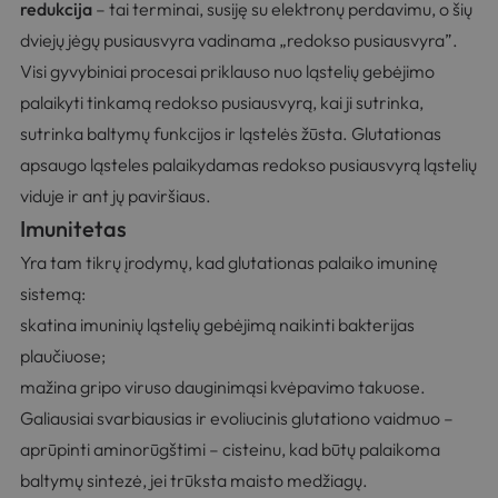
redukcija
– tai terminai, susiję su elektronų perdavimu, o šių
dviejų jėgų pusiausvyra vadinama „redokso pusiausvyra”.
Visi gyvybiniai procesai priklauso nuo ląstelių gebėjimo
palaikyti tinkamą redokso pusiausvyrą, kai ji sutrinka,
sutrinka baltymų funkcijos ir ląstelės žūsta. Glutationas
apsaugo ląsteles palaikydamas redokso pusiausvyrą ląstelių
viduje ir ant jų paviršiaus.
Imunitetas
Yra tam tikrų įrodymų, kad glutationas palaiko imuninę
sistemą:
skatina imuninių ląstelių gebėjimą naikinti bakterijas
plaučiuose;
mažina gripo viruso dauginimąsi kvėpavimo takuose.
Galiausiai svarbiausias ir evoliucinis glutationo vaidmuo –
aprūpinti aminorūgštimi – cisteinu, kad būtų palaikoma
baltymų sintezė, jei trūksta maisto medžiagų.