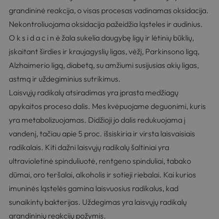
grandininė reakcija, o visas procesas vadinamas oksidacija.
Nekontroliuojama oksidacija pažeidžia ląsteles ir audinius.
O k s i d a c i n ė žala sukelia daugybę ligų ir lėtinių būklių,
įskaitant širdies ir kraujagyslių ligas, vėžį, Parkinsono ligą,
Alzhaimerio ligą, diabetą, su amžiumi susijusias akių ligas,
astmą ir uždegiminius sutrikimus.
Laisvųjų radikalų atsiradimas yra įprasta medžiagų
apykaitos proceso dalis. Mes kvėpuojame deguonimi, kuris
yra metabolizuojamas. Didžioji jo dalis redukuojama į
vandenį, tačiau apie 5 proc. išsiskiria ir virsta laisvaisiais
radikalais. Kiti dažni laisvųjų radikalų šaltiniai yra
ultravioletinė spinduliuotė, rentgeno spinduliai, tabako
dūmai, oro teršalai, alkoholis ir sotieji riebalai. Kai kurios
imuninės ląstelės gamina laisvuosius radikalus, kad
sunaikintų bakterijas. Uždegimas yra laisvųjų radikalų
grandininių reakcijų požymis.