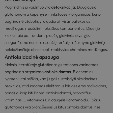
Pagrindinis jo vaidmuo yra
detoksikacija
. Daugiausia
glutationo yra kepenyse ir inkstuose – organuose, kurių
pagrindinė užduotis yra apdoroti visas patekusias
medžiagas ir pašalinti toksiškus komponentus. Dideli jo
kiekiai taip pat randami plaučių gleivinės skystyje,
saugančiame nuo ore esančių teršalų, ir žarnyno gleivinėje,
neleidžiančioje absorbuoti reaktyvias chemines medžiagas.
Antioksidacinė apsauga
Mokslo literatūroje glutationas glutationas vadinamas –
pagrindinis organizmo
antioksidantas
. Biocheminiu
lygmeniu tai reiškia, kad jis gali sustabdyti oksidacines
reakcijas, atiduodamas elektronus laisviesiems radikalams,
panašiai kaip kiti žinomi antioksidantai, pavyzdžiui,
vitaminas C, vitaminas E ir daugelis karotenoidų. Tačiau
glutationas yra pranašesnis už kitus antioksidantus, nes