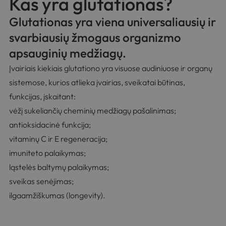
Kas yra glutationas?
Glutationas yra viena universaliausių ir
svarbiausių žmogaus organizmo
apsauginių medžiagų.
Įvairiais kiekiais glutationo yra visuose audiniuose ir organų
sistemose, kurios atlieka įvairias, sveikatai būtinas,
funkcijas, įskaitant:
vėžį sukeliančių cheminių medžiagų pašalinimas;
antioksidacinė funkcija;
vitaminų C ir E regeneracija;
imuniteto palaikymas;
ląstelės baltymų palaikymas;
sveikas senėjimas;
ilgaamžiškumas (longevity).