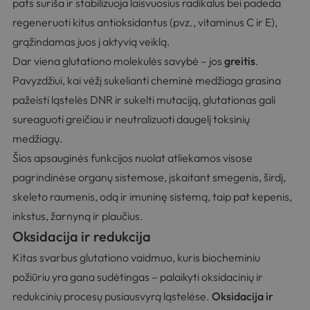
pats suriša ir stabilizuoja laisvuosius radikalus bei padeda
regeneruoti kitus antioksidantus (pvz., vitaminus C ir E),
grąžindamas juos į aktyvią veiklą.
Dar viena glutationo molekulės savybė – jos
greitis
.
Pavyzdžiui, kai vėžį sukelianti cheminė medžiaga grasina
pažeisti ląstelės DNR ir sukelti mutaciją, glutationas gali
sureaguoti greičiau ir neutralizuoti daugelį toksinių
medžiagų.
Šios apsauginės funkcijos nuolat atliekamos visose
pagrindinėse organų sistemose, įskaitant smegenis, širdį,
skeleto raumenis, odą ir imuninę sistemą, taip pat kepenis,
inkstus, žarnyną ir plaučius.
Oksidacija ir redukcija
Kitas svarbus glutationo vaidmuo, kuris biocheminiu
požiūriu yra gana sudėtingas – palaikyti oksidacinių ir
redukcinių procesų pusiausvyrą ląstelėse.
Oksidacija ir