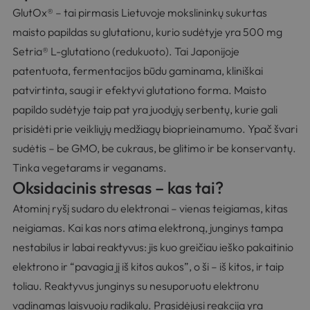
GlutOx® – tai pirmasis Lietuvoje mokslininkų sukurtas
maisto papildas su glutationu, kurio sudėtyje yra 500 mg
Setria® L-glutationo (redukuoto). Tai Japonijoje
patentuota, fermentacijos būdu gaminama, kliniškai
patvirtinta, saugi ir efektyvi glutationo forma. Maisto
papildo sudėtyje taip pat yra juodųjų serbentų, kurie gali
prisidėti prie veikliųjų medžiagų bioprieinamumo. Ypač švari
sudėtis – be GMO, be cukraus, be glitimo ir be konservantų.
Tinka vegetarams ir veganams.
Oksidacinis stresas – kas tai?
Atominį ryšį sudaro du elektronai – vienas teigiamas, kitas
neigiamas. Kai kas nors atima elektroną, junginys tampa
nestabilus ir labai reaktyvus: jis kuo greičiau ieško pakaitinio
elektrono ir “pavagia jį iš kitos aukos”, o ši – iš kitos, ir taip
toliau. Reaktyvus junginys su nesuporuotu elektronu
vadinamas laisvuoju radikalu. Prasidėjusi reakcija yra