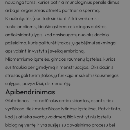
naudinga toms, kurios patiria imunologinius persileidimus
arba jei organizmas atmeta partnerio spermą.
Kiaušialąstės (oocitai): siekiant išlikti sveikoms ir
funkcionalioms, kiaušialąstėms reikalingas aukštas
antioksidantų lygis, kad apsisaugotų nuo oksidacinio
pažeidimo, kuris gali turėti įtakos jų gebėjimui sėkmingai
apsivaisinti ir vystytis į sveiką embrioną.
Miometriumo ląstelės: gimdos raumenų ląstelės, kurios
susitraukia per gimdymą ir menstruacijas. Oksidacinis
stresas gali turėti įtakos jų funkcijai ir sukelti skausmingas
sąlygas, pavyzdžiui, dismenorėją.
Apibendrinimas
Glutationas
– tai natūralus antioksidantas, esantis tiek
vyriškose, tiek moteriškose lytinėse ląstelėse. Patvirtinta,
kad jis atlieka svarbų vaidmenį išlaikant lytinių ląstelių
biologinę vertę ir yra susijęs su apvaisinimo procesu bei