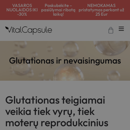
VASAROS
Paskubėkite –
NEMOKAMAS
NUOLAIDOS IKI
pasiūlymai ribotą
pristatymas perkant už
-30%
laiką!
25 Eur
Glutationas ir nevaisingumas
Glutationas teigiamai
veikia tiek vyrų, tiek
moterų reprodukcinius