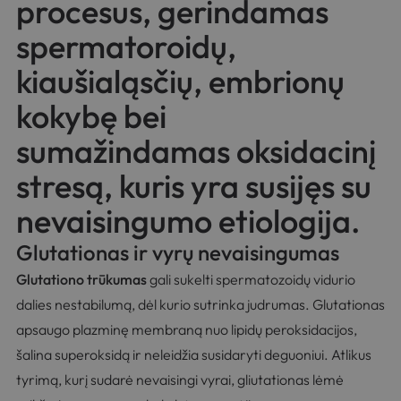
procesus, gerindamas
spermatoroidų,
kiaušialąsčių, embrionų
kokybę bei
sumažindamas oksidacinį
stresą, kuris yra susijęs su
nevaisingumo etiologija.
Glutationas ir vyrų nevaisingumas
Glutationo trūkumas
gali sukelti spermatozoidų vidurio
dalies nestabilumą, dėl kurio sutrinka judrumas. Glutationas
apsaugo plazminę membraną nuo lipidų peroksidacijos,
šalina superoksidą ir neleidžia susidaryti deguoniui. Atlikus
tyrimą, kurį sudarė nevaisingi vyrai, gliutationas lėmė