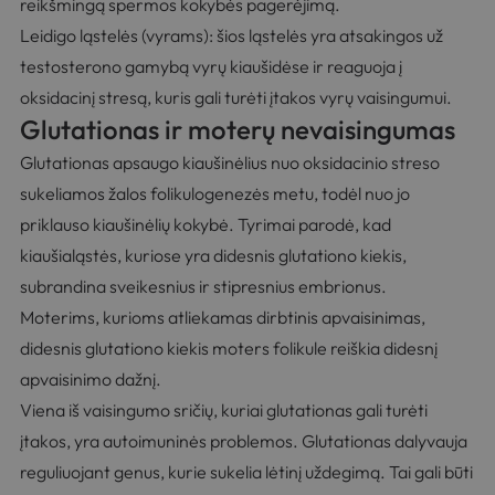
reikšmingą spermos kokybės pagerėjimą.
Leidigo ląstelės (vyrams): šios ląstelės yra atsakingos už
testosterono gamybą vyrų kiaušidėse ir reaguoja į
oksidacinį stresą, kuris gali turėti įtakos vyrų vaisingumui.
Glutationas ir moterų nevaisingumas
Glutationas apsaugo kiaušinėlius nuo oksidacinio streso
sukeliamos žalos folikulogenezės metu, todėl nuo jo
priklauso kiaušinėlių kokybė. Tyrimai parodė, kad
kiaušialąstės, kuriose yra didesnis glutationo kiekis,
subrandina sveikesnius ir stipresnius embrionus.
Moterims, kurioms atliekamas dirbtinis apvaisinimas,
didesnis glutationo kiekis moters folikule reiškia didesnį
apvaisinimo dažnį.
Viena iš vaisingumo sričių, kuriai glutationas gali turėti
įtakos, yra autoimuninės problemos. Glutationas dalyvauja
reguliuojant genus, kurie sukelia lėtinį uždegimą. Tai gali būti