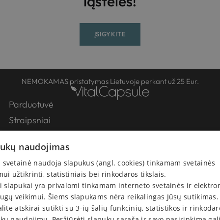
ląstelės!
ĮSIGYKITE
NEMOKAMAS pristatymas Lietuvoje perkant už 25 Eur.
Parduotuvė
Straipsniai
Partneriai
pukų naudojimas
Apie Mus
svetainė naudoja slapukus (angl. cookies) tinkamam svetainės
Kontaktai
mui užtikrinti, statistiniais bei rinkodaros tikslais.
Pirkimo-pardavimo taisyklės
i slapukai yra privalomi tinkamam interneto svetainės ir elektro
Atsiskaitymas
ugų veikimui. Šiems slapukams nėra reikalingas Jūsų sutikimas.
alite atskirai sutikti su 3-ių šalių funkcinių, statistikos ir rinkoda
Prekių pristatymas
kų naudojimu. Peržiūrėti slapukų sąrašą ir savo pasirinkimą gal