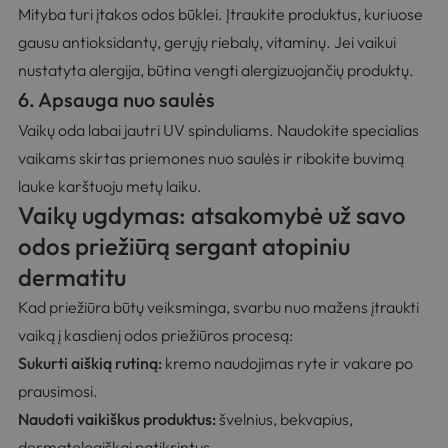
Mityba turi įtakos odos būklei. Įtraukite produktus, kuriuose
gausu antioksidantų, gerųjų riebalų, vitaminų. Jei vaikui
nustatyta alergija, būtina vengti alergizuojančių produktų.
6. Apsauga nuo saulės
Vaikų oda labai jautri UV spinduliams. Naudokite specialias
vaikams skirtas priemones nuo saulės ir ribokite buvimą
lauke karštuoju metų laiku.
Vaikų ugdymas: atsakomybė už savo
odos priežiūrą sergant atopiniu
dermatitu
Kad priežiūra būtų veiksminga, svarbu nuo mažens įtraukti
vaiką į kasdienį odos priežiūros procesą:
Sukurti aiškią rutiną:
kremo naudojimas ryte ir vakare po
prausimosi.
Naudoti vaikiškus produktus:
švelnius, bekvapius,
dermatologiškai patikrintus.