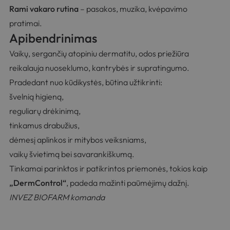
Rami vakaro rutina
– pasakos, muzika, kvėpavimo
pratimai.
Apibendrinimas
Vaikų, sergančių atopiniu dermatitu, odos priežiūra
reikalauja nuoseklumo, kantrybės ir supratingumo.
Pradedant nuo kūdikystės, būtina užtikrinti:
švelnią higieną,
reguliarų drėkinimą,
tinkamus drabužius,
dėmesį aplinkos ir mitybos veiksniams,
vaikų švietimą bei savarankiškumą.
Tinkamai parinktos ir patikrintos priemonės, tokios kaip
„
DermControl
“
, padeda mažinti paūmėjimų dažnį.
INVEZ BIOFARM komanda