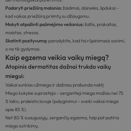
Padaryti priežiūrą malonia:
žaidimai, dainelės, lipdukai –
kad vaikas priežiūrą priimtų su džiaugsmu.
Mokyti atpažinti paūmėjimo veiksnius:
šaltis, prakaitas,
maistas, stresas.
Skatinti pozityvumą:
parodykite, kad tai rūpinimasis savimi,
o ne tik gydymas.
Kaip egzema veikia vaikų miegą?
Atopinis dermatitas dažnai trukdo vaikų
miegui:
Vaikai sunkiau užmiega ir dažniau prabunda naktį.
Miego kokybė suprastėja – sergantieji miega mažiau nei 75
% laiko, praleisto lovoje (palyginimui – sveiki vaikai miega
apie 85 %).
Net 80 % suaugusiųjų, sergančių egzema, taip pat patiria
miego sutrikimų.