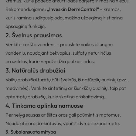
kremus, kurie padeda atkurti odos barjerą ir mažina niežulį.
Rekomenduojame:
„
Inveskin DermControl
“
– kremas,
kuris ramina sudirgusią odą, mažina uždegimą ir stiprina
apsauginę funkciją.
2. Švelnus prausimas
Venkite karšto vandens – prauskite vaikus drungnu
vandeniu, naudojant bekvapius, sulfatų neturinčius
prausiklius, kurie nepažeidžia jautrios odos.
3. Natūralūs drabužiai
Vaikų drabužiai turėtų būti švelnūs, iš natūralių audinių (pvz.,
medvilnės). Venkite sintetinių ar šiurkščių audinių, taip pat
aptemptų drabužių, kurie skatina prakaitavimą.
4. Tinkama aplinka namuose
Pernelyg sausas ar šiltas oras gali paūminti simptomus.
Naudokite oro drėkintuvus, ypač šildymo sezono metu.
5. Subalansuota mityba