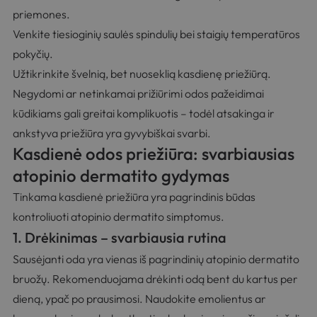
priemones.
Venkite tiesioginių saulės spindulių bei staigių temperatūros
pokyčių.
Užtikrinkite švelnią, bet nuoseklią kasdienę priežiūrą.
Negydomi ar netinkamai prižiūrimi odos pažeidimai
kūdikiams gali greitai komplikuotis – todėl atsakinga ir
ankstyva priežiūra yra gyvybiškai svarbi.
Kasdienė odos priežiūra: svarbiausias
atopinio dermatito gydymas
Tinkama kasdienė priežiūra yra pagrindinis būdas
kontroliuoti atopinio dermatito simptomus.
1. Drėkinimas – svarbiausia rutina
Sausėjanti oda yra vienas iš pagrindinių atopinio dermatito
bruožų. Rekomenduojama drėkinti odą bent du kartus per
dieną, ypač po prausimosi. Naudokite emolientus ar