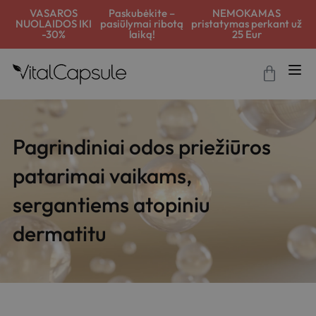
VASAROS
Paskubėkite –
NEMOKAMAS
NUOLAIDOS IKI
pasiūlymai ribotą
pristatymas perkant už
-30%
laiką!
25 Eur
Pagrindiniai odos priežiūros
patarimai vaikams,
sergantiems atopiniu
dermatitu