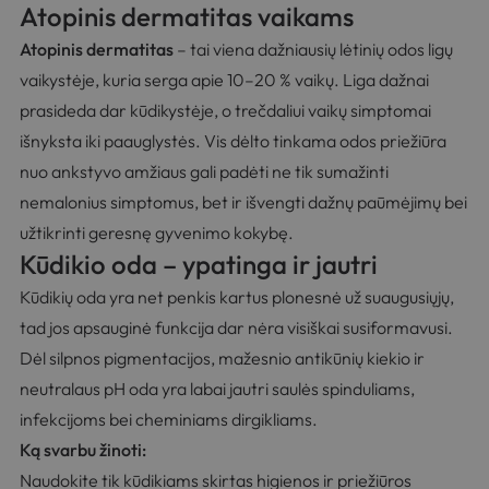
Atopinis dermatitas vaikams
Atopinis dermatitas
– tai viena dažniausių lėtinių odos ligų
vaikystėje, kuria serga apie 10–20 % vaikų. Liga dažnai
prasideda dar kūdikystėje, o trečdaliui vaikų simptomai
išnyksta iki paauglystės. Vis dėlto tinkama odos priežiūra
nuo ankstyvo amžiaus gali padėti ne tik sumažinti
nemalonius simptomus, bet ir išvengti dažnų paūmėjimų bei
užtikrinti geresnę gyvenimo kokybę.
Kūdikio oda – ypatinga ir jautri
Kūdikių oda yra net penkis kartus plonesnė už suaugusiųjų,
tad jos apsauginė funkcija dar nėra visiškai susiformavusi.
Dėl silpnos pigmentacijos, mažesnio antikūnių kiekio ir
neutralaus pH oda yra labai jautri saulės spinduliams,
infekcijoms bei cheminiams dirgikliams.
Ką svarbu žinoti:
Naudokite tik kūdikiams skirtas higienos ir priežiūros