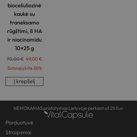
bioceliuliozinė
kaukė su
traneksamo
rūgštimi, 8 HA
ir niacinamidu
10×25 g
70,00
€
49,00
€
Sutaupykite 30%
Į krepšelį
NEMOKAMAS pristatymas Lietuvoje perkant už 25 Eur.
Parduotuvė
Straipsniai