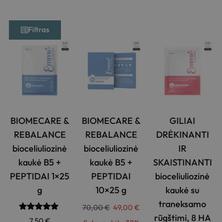
Filtras
BIOMECARE &
BIOMECARE &
GILIAI
REBALANCE
REBALANCE
DRĖKINANTI
bioceliuliozinė
bioceliuliozinė
IR
kaukė B5 +
kaukė B5 +
SKAISTINANTI
PEPTIDAI 1×25
PEPTIDAI
bioceliuliozinė
g
10×25 g
kaukė su
traneksamo
70,00
€
49,00
€
rūgštimi, 8 HA
Įvertinimas:
7,50
€