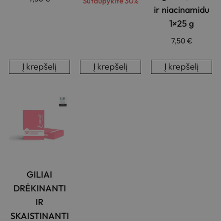
Sutaupykite 30%
5.00
ir niacinamidu
iš 5
1×25 g
7,50
€
Į krepšelį
Į krepšelį
Į krepšelį
GILIAI
DRĖKINANTI
IR
SKAISTINANTI