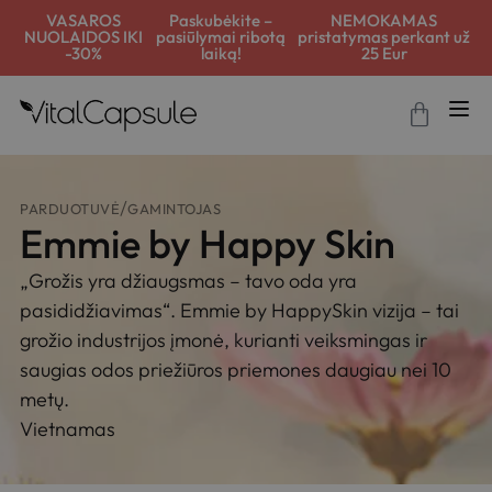
VASAROS
Paskubėkite –
NEMOKAMAS
NUOLAIDOS IKI
pasiūlymai ribotą
pristatymas perkant už
-30%
laiką!
25 Eur
PARDUOTUVĖ
GAMINTOJAS
Emmie by Happy Skin
„Grožis yra džiaugsmas – tavo oda yra
pasididžiavimas“. Emmie by HappySkin vizija – tai
grožio industrijos įmonė, kurianti veiksmingas ir
saugias odos priežiūros priemones daugiau nei 10
metų.
Vietnamas