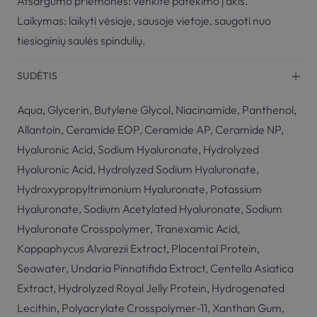
Atsargumo priemonės: venkite patekimo į akis.
Laikymas: laikyti vėsioje, sausoje vietoje, saugoti nuo
tiesioginių saulės spindulių.
SUDĖTIS
Aqua, Glycerin, Butylene Glycol, Niacinamide, Panthenol,
Allantoin, Ceramide EOP, Ceramide AP, Ceramide NP,
Hyaluronic Acid, Sodium Hyaluronate, Hydrolyzed
Hyaluronic Acid, Hydrolyzed Sodium Hyaluronate,
Hydroxypropyltrimonium Hyaluronate, Potassium
Hyaluronate, Sodium Acetylated Hyaluronate, Sodium
Hyaluronate Crosspolymer, Tranexamic Acid,
Kappaphycus Alvarezii Extract, Placental Protein,
Seawater, Undaria Pinnatifida Extract, Centella Asiatica
Extract, Hydrolyzed Royal Jelly Protein, Hydrogenated
Lecithin, Polyacrylate Crosspolymer-11, Xanthan Gum,