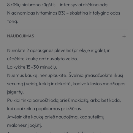
8 rūšių hialurono rūgštis – intensyviai drėkina odą.
Niacinamidas (vitaminas B3) – skaistina ir tolygina odos
toną.
NAUDOJIMAS
Nuimkite 2 apsaugines plėveles (priekyje ir gale), ir
uždėkite kaukę ant nuvalyto veido.
Laikykite 15–30 minučių.
Nuėmus kaukę, nenuplaukite. Švelniai įmasažuokite likusį
serumą į veidą, kaklą ir dekoltė, kad veikliosios medžiagos
įsigertų.
Puikiai tinka paruošti odą prieš makiažą, arba bet kada,
kai odai reikia papildomos priežiūros.
Atvėsinkite kaukę prieš naudojimą, kad suteiktų
malonesnį pojūtį.