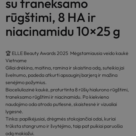
su traneksamo
rūgštimi, 8 HA ir
niacinamidu 10×25 g
🏆 ELLE Beauty Awards 2025 Mėgstamiausia veido kaukė
Vietname
Giliai drėkina, maitina, ramina ir skaistina odą, suteikia jai
švelnumo, padeda atkurti apsauginį barjerą ir mažina
senėjimo požymius.
Bioceliuliozinė kaukė, praturtinta 8 rūšių hialurono rūgštimi,
traneksamo rūgštimi ir niacinamidu. Po kiekvieno
naudojimo oda atrodo putlesnė, skaistesnė ir vizualiai
lygesnė.
Tinka: papilkėjusiai, drėgmės stokojančiai odai, kuriai
trūksta stangrumo ir švytėjimo, taip pat puikiai paruošia
odą makiažui.