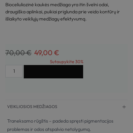
Bioceliuliozinė kaukės medžiaga yra itin švelni odai,
draugiška aplinkai, puikiai priglunda prie veido kontūrų ir
išlaikyto veikliųjų medžiagų efektyvumą.
70,00
€
49,00
€
Sutaupykite 30%
Į KREPŠELĮ
VEIKLIOSIOS MEDŽIAGOS
Traneksamo rūgštis – padeda spręsti pigmentacijos
problemas ir odos atspalvio netolygumą.