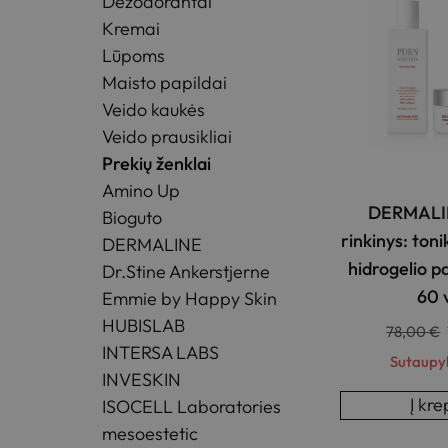
Dezodorantai
Kremai
Lūpoms
Maisto papildai
Veido kaukės
Veido prausikliai
Prekių ženklai
Amino Up
DERMALI
Bioguto
rinkinys: ton
DERMALINE
hidrogelio p
Dr.Stine Ankerstjerne
60 
Emmie by Happy Skin
HUBISLAB
78,00
€
INTERSA LABS
Sutaupy
INVESKIN
Į kre
ISOCELL Laboratories
mesoestetic