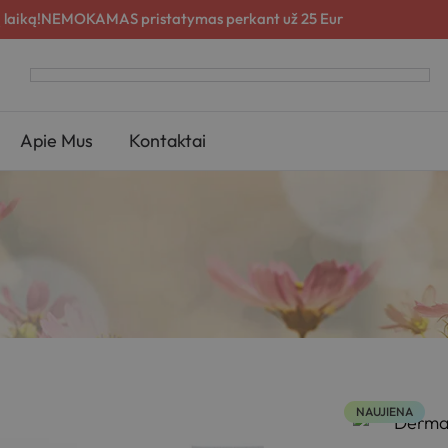
 laiką!
NEMOKAMAS pristatymas perkant už 25 Eur
Apie Mus
Kontaktai
NAUJIENA