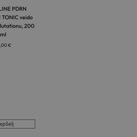
INE PDRN
 TONIC veido
glutationu, 200
ml
8,00
€
repšelį