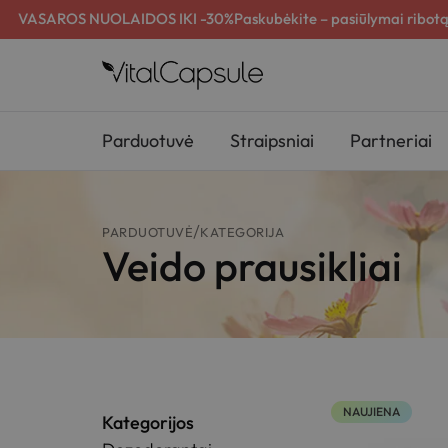
VASAROS NUOLAIDOS IKI -30%
Paskubėkite – pasiūlymai ribotą
Parduotuvė
Straipsniai
Partneriai
PARDUOTUVĖ
KATEGORIJA
Veido prausikliai
NAUJIENA
Kategorijos