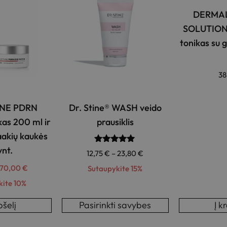
DERMAL
SOLUTION
tonikas su 
3
NE PDRN
Dr. Stine® WASH veido
ikas 200 ml ir
prausiklis
aakių kaukės
vnt.
Įvertinimas:
12,75
€
–
23,80
€
5.00
iš 5
70,00
€
Sutaupykite 15%
kite 10%
pšelį
Pasirinkti savybes
Į k