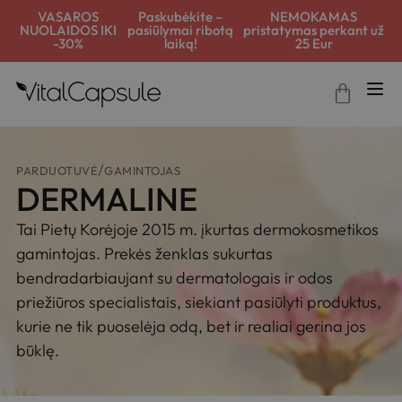
VASAROS
Paskubėkite –
NEMOKAMAS
NUOLAIDOS IKI
pasiūlymai ribotą
pristatymas perkant už
-30%
laiką!
25 Eur
PARDUOTUVĖ
GAMINTOJAS
DERMALINE
Tai Pietų Korėjoje 2015 m. įkurtas dermokosmetikos
gamintojas. Prekės ženklas sukurtas
bendradarbiaujant su dermatologais ir odos
priežiūros specialistais, siekiant pasiūlyti produktus,
kurie ne tik puoselėja odą, bet ir realiai gerina jos
būklę.