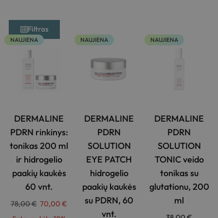
Filtras
NAUJIENA
NAUJIENA
NAUJIENA
DERMALINE
DERMALINE
DERMALINE
PDRN rinkinys:
PDRN
PDRN
tonikas 200 ml
SOLUTION
SOLUTION
ir hidrogelio
EYE PATCH
TONIC veido
paakių kaukės
hidrogelio
tonikas su
60 vnt.
paakių kaukės
glutationu, 200
su PDRN, 60
ml
78,00
€
70,00
€
vnt.
38,00
€