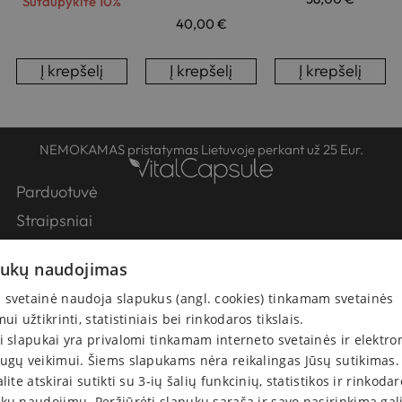
Sutaupykite 10%
40,00
€
Į krepšelį
Į krepšelį
Į krepšelį
NEMOKAMAS pristatymas Lietuvoje perkant už 25 Eur.
Parduotuvė
Straipsniai
Partneriai
pukų naudojimas
Apie Mus
svetainė naudoja slapukus (angl. cookies) tinkamam svetainės
Kontaktai
mui užtikrinti, statistiniais bei rinkodaros tikslais.
Pirkimo-pardavimo taisyklės
i slapukai yra privalomi tinkamam interneto svetainės ir elektro
Atsiskaitymas
ugų veikimui. Šiems slapukams nėra reikalingas Jūsų sutikimas.
Prekių pristatymas
alite atskirai sutikti su 3-ių šalių funkcinių, statistikos ir rinkoda
kų naudojimu. Peržiūrėti slapukų sąrašą ir savo pasirinkimą gal