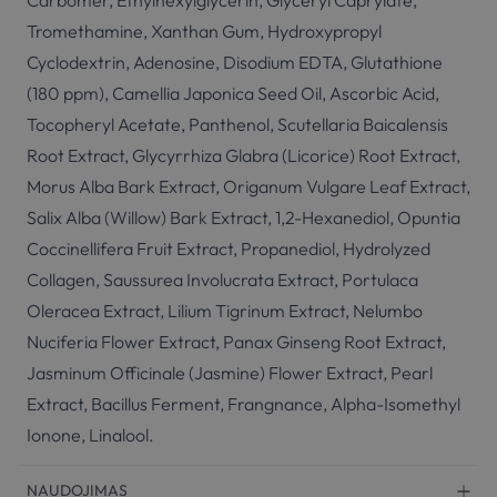
Carbomer, Ethylhexylglycerin, Glyceryl Caprylate,
Tromethamine, Xanthan Gum, Hydroxypropyl
Cyclodextrin, Adenosine, Disodium EDTA, Glutathione
(180 ppm), Camellia Japonica Seed Oil, Ascorbic Acid,
Tocopheryl Acetate, Panthenol, Scutellaria Baicalensis
Root Extract, Glycyrrhiza Glabra (Licorice) Root Extract,
Morus Alba Bark Extract, Origanum Vulgare Leaf Extract,
Salix Alba (Willow) Bark Extract, 1,2-Hexanediol, Opuntia
Coccinellifera Fruit Extract, Propanediol, Hydrolyzed
Collagen, Saussurea Involucrata Extract, Portulaca
Oleracea Extract, Lilium Tigrinum Extract, Nelumbo
Nuciferia Flower Extract, Panax Ginseng Root Extract,
Jasminum Officinale (Jasmine) Flower Extract, Pearl
Extract, Bacillus Ferment, Frangnance, Alpha-Isomethyl
Ionone, Linalool.
NAUDOJIMAS