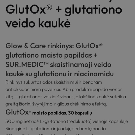
GlutOx® + glutationo
veido kaukė
Glow & Care rinkinys: GlutOx®
glutationo maisto papildas +
SUR.MEDIC™ skaistinamoji veido
kaukė su glutationu ir niacinamidu
Rinkinys sukurtas odos skaistinimui ir bendram
antioksidaciniam poveikiui. Abu produktai papildo vienas
kitą — glutationas veikia iš vidaus, o lakštinė kaukė suteikia
greitą išorinį švytėjimo ir gilaus drėkinimo efektą.
GlutOx
®
maisto papildas, 30 kapsulių
500 mg Setria® L-glutationo (redukuoto) vienoje kapsulėje
Sinerginė L-glutationo ir juodųjų serbentų nauda