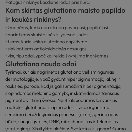
Patogus rinkinys kasdienei odos priežiūrai
Kam skirtas glutationo maisto papildo
ir kaukės rinkinys?
• žmonėms, kurių oda atrodo pavargusi, papilkėjusi
• norintiems skaistesnės ir lygesnės odos
• tiems, kurie ieško glutationo papildymo
• siekiantiems antioksidacinės apsaugos
• visų tipų odai, ypač kai reikia švytėjimo ir drėgmės
Glutationo nauda odai
Tyrimai, kuriais nagrinėtas glutationo veiksmingumas
dermatologijoje, ypač gydant hiperpigmentaciją, aknę ir
raukšles, parodė, kad jis gali sumažinti hiperpigmentaciją
slopindamas melanino gamybą ir skatindamas tamsaus
pigmento virtimą šviesiu. Neutralizuodamas laisvuosius
radikalus glutationas slopina odos ir viso organizmo
senėjimo bei uždegiminius procesus (aknė), gerina odos
būklę, saugo ląsteles, DNR, mitochondrijas ir telomerus
(anti-aging). Skaitykite plačiau:
Sveikatos ir ilgaamžiškumo