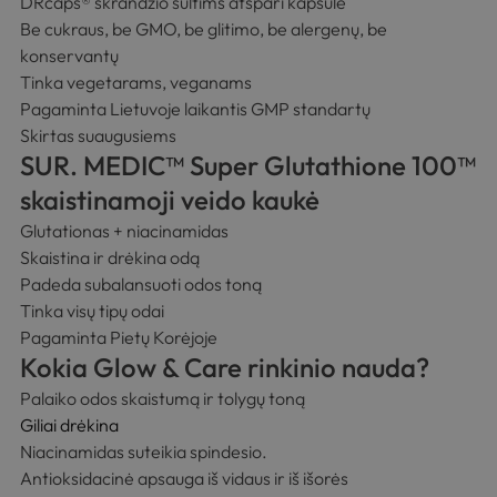
DRcaps® skrandžio sultims atspari kapsulė
Be cukraus, be GMO, be glitimo, be alergenų, be
konservantų
Tinka vegetarams, veganams
Pagaminta Lietuvoje laikantis GMP standartų
Skirtas suaugusiems
SUR. MEDIC™ Super Glutathione 100™
skaistinamoji veido kaukė
Glutationas + niacinamidas
Skaistina ir drėkina odą
Padeda subalansuoti odos toną
Tinka visų tipų odai
Pagaminta Pietų Korėjoje
Kokia
Glow & Care
rinkinio nauda?
Palaiko odos skaistumą ir tolygų toną
Giliai drėkina
Niacinamidas suteikia spindesio.
Antioksidacinė apsauga iš vidaus ir iš išorės