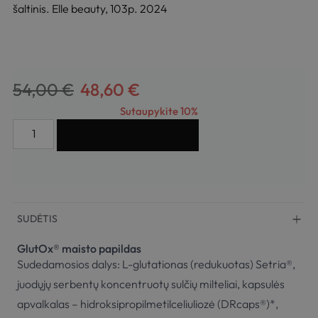
šaltinis. Elle beauty, 103p.
2024
54,00
€
48,60
€
Sutaupykite 10%
Į KREPŠELĮ
SUDĖTIS
GlutOx® maisto papildas
Sudedamosios dalys: L-glutationas (redukuotas) Setria®,
juodųjų serbentų koncentruotų sulčių milteliai, kapsulės
apvalkalas – hidroksipropilmetilceliuliozė (DRcaps®)*,