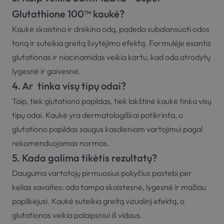
Glutathione 100™ kaukė?
Kaukė skaistina ir drėkina odą, padeda subalansuoti odos
toną ir suteikia greitą švytėjimo efektą. Formulėje esantis
glutationas ir niacinamidas veikia kartu, kad oda atrodytų
lygesnė ir gaivesnė.
4. Ar tinka visų tipų odai?
Taip, tiek glutationo papildas, tiek lakštinė kaukė tinka visų
tipų odai. Kaukė yra dermatologiškai patikrinta, o
glutationo papildas saugus kasdieniam vartojimui pagal
rekomenduojamas normas.
5. Kada galima tikėtis rezultatų?
Dauguma vartotojų pirmuosius pokyčius pastebi per
kelias savaites: oda tampa skaistesnė, lygesnė ir mažiau
papilkėjusi. Kaukė suteikia greitą vizualinį efektą, o
glutationas veikia palaipsniui iš vidaus.