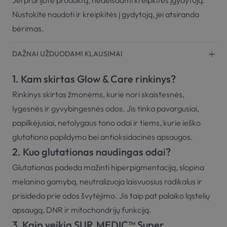
Jei prarijote produktą, nedelsdami kreipkitės įgydytoją.
Nustokite naudoti ir kreipkitės į gydytoją, jei atsiranda
bėrimas.
DAŽNAI UŽDUODAMI KLAUSIMAI
1. Kam skirtas Glow & Care rinkinys?
Rinkinys skirtas žmonėms, kurie nori skaistesnės,
lygesnės ir gyvybingesnės odos. Jis tinka pavargusiai,
papilkėjusiai, netolygaus tono odai ir tiems, kurie ieško
glutationo papildymo bei antioksidacinės apsaugos.
2. Kuo glutationas naudingas odai?
Glutationas padeda mažinti hiperpigmentaciją, slopina
melanino gamybą, neutralizuoja laisvuosius radikalus ir
prisideda prie odos švytėjimo. Jis taip pat palaiko ląstelių
apsaugą, DNR ir mitochondrijų funkciją.
3. Kaip veikia SUR.MEDIC™ Super