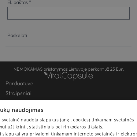
El. paštas
*
NEMOKAMAS pristatymas Lietuvoje perkant už 25 Eur.
Parduotuvė
Straipsniai
Partneriai
pukų naudojimas
Apie Mus
svetainė naudoja slapukus (angl. cookies) tinkamam svetainės
Kontaktai
mui užtikrinti, statistiniais bei rinkodaros tikslais.
Pirkimo-pardavimo taisyklės
i slapukai yra privalomi tinkamam interneto svetainės ir elektro