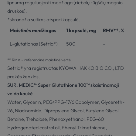
lipnumą reguliuojanti medžiaga (riebalų rūgščių magnio
druskos).
*skrandžio sultims atspari kapsulė.
Maistinės medžiagos
1 kapsulė, mg
RMV**, %
L-glutationas (Setria®)
500
-
** RMV – referencinė maistinė vertė.
Setria® yra registruotas KYOWA HAKKO BIO CO., LTD
prekės ženklas.
SUR. MEDIC™ Super Glutathione 100™ skaistinamoji
veido kaukė
Water, Glycerin, PEG/PPG-17/6 Copolymer, Glycereth-
26, Niacinamide, Dipropylene Glycol, Butylene Glycol,
Betaine, Trehalose, Phenoxyethanol, PEG-60
Hydrogenated castrol oil, Phenyl Trimethicone,