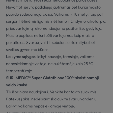
Neviršyti nustatytos rekomenduojamos paros dozės.
Nevartoti jei yra padidėjęs jautrumas bet kuriai maisto
papildo sudedamajai daliai. Vaikams iki 18 metų, taip pat
sergant lėtinėmis ligomis, nėštumo ir žindymo laikotarpiu,
prieš vartojimą rekomenduojama pasitarti su gydytoju.
Maisto papildas neturi būti vartojamas kaip maisto
pakaitalas. Svarbu įvairi ir subalansuota mityba bei
sveikas gyvenimo būdas.
Laikymo sąlygos
: laikyti sausoje, tamsioje, vaikams
nepasiekiamoje vietoje, ne aukštesnėje kaip 25 °C
temperatūroje.
SUR. MEDIC™ Super Glutathione 100™ skaistinamoji
veido kaukė
Tik išoriniam naudojimui. Venkite kontakto su akimis.
Patekus į akis, nedelsiant skalaukite švariu vandeniu.
Laikyti vaikams nepasiekiamoje vietoje.