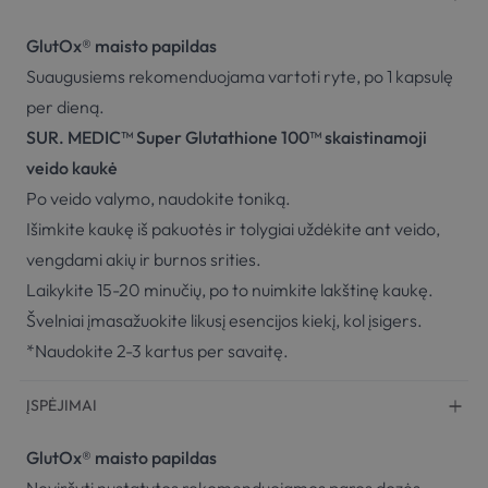
GlutOx® maisto papildas
Suaugusiems rekomenduojama vartoti ryte, po 1 kapsulę
per dieną.
SUR. MEDIC™ Super Glutathione 100™ skaistinamoji
veido kaukė
Po veido valymo, naudokite toniką.
Išimkite kaukę iš pakuotės ir tolygiai uždėkite ant veido,
vengdami akių ir burnos srities.
Laikykite 15-20 minučių, po to nuimkite lakštinę kaukę.
Švelniai įmasažuokite likusį esencijos kiekį, kol įsigers.
*Naudokite 2-3 kartus per savaitę.
ĮSPĖJIMAI
GlutOx® maisto papildas