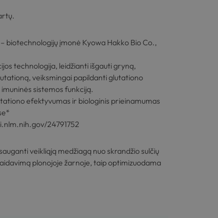
artų.
 – biotechnologijų įmonė
Kyowa Hakko Bio Co.,
s technologija, leidžianti išgauti gryną,
lutationą, veiksmingai papildanti glutationo
 imuninės sistemos funkciją.
utationo efektyvumas ir biologinis prieinamumas
se*
i.nlm.nih.gov/24791752
sauganti veikliąją medžiagą nuo skrandžio sulčių
palaidavimą plonojoje žarnoje, taip optimizuodama