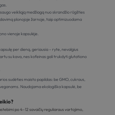
gas.
augo veikliąją medžiagą nuo skrandžio rūgšties
laidavimą plonojoje žarnoje, taip optimizuodama
ono vienoje kapsulėje.
psulę per dieną, geriausia – ryte, nevalgius
rtu su kava, nes kofeinas gali trukdyti glutationo
?
arios sudėties maisto papildas: be GMO, cukraus,
 veganams. Naudojama ekologiška kapsulė, be
eikio?
pastebimi po 4–12 savaičių reguliaraus vartojimo,