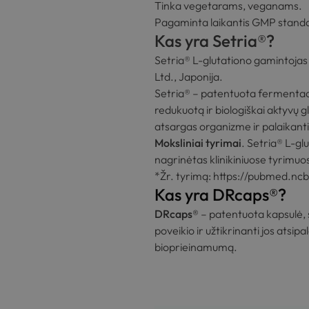
Tinka vegetarams, veganams.
Pagaminta laikantis GMP stand
Kas yra Setria®?
Setria® L-glutationo gamintojas
Ltd
., Japonija.
Setria®
– patentuota fermentacijo
redukuotą ir biologiškai aktyvų g
atsargas organizme ir palaikanti
Moksliniai tyrimai
. Setria® L-gl
nagrinėtas klinikiniuose tyrimuo
*Žr. tyrimą:
https://pubmed.ncb
Kas yra DRcaps®?
DRcaps®
– patentuota kapsulė, 
poveikio ir užtikrinanti jos atsi
bioprieinamumą.