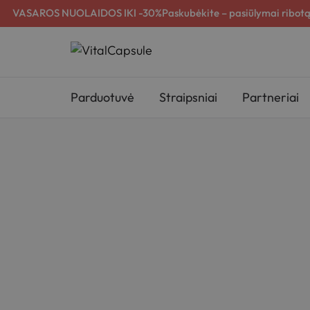
VASAROS NUOLAIDOS IKI -30%
Paskubėkite – pasiūlymai ribotą
Parduotuvė
Straipsniai
Partneriai