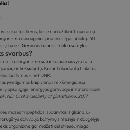
lės!
t.
nys sukurtas tiems, kurie nori užtikrinti nuoseklų
 organizmo apsauginius procesus ilgesnį laiką.
60
esių kursui.
Geresnis kainos ir kiekio santykis.
ks svarbus?
uomet, kai organizme sutrinka pusiausvyra tarp
zuojančių antioksidantų. Kai antioksidantų trūksta,
ąsteles, baltymus ir net DNR.
onas įvardijamas kaip vienas reikšmingiausių
telių apsaugoje, energijos gamyboje ir natūraliuose
k, ND, Oral availability of glutathione, 2017
ės masės tripeptidas, sudarytas iš glicino, L-
inorūgštys dalyvauja baltymų sintezėje ir daugelyje
iekis organizme gali mažėti dėl streso, miego