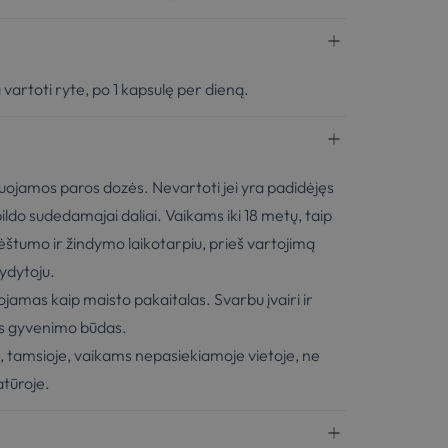
rtoti ryte, po 1 kapsulę per dieną.
ojamos paros dozės. Nevartoti jei yra padidėjęs
ldo sudedamajai daliai. Vaikams iki 18 metų, taip
nėštumo ir žindymo laikotarpiu, prieš vartojimą
ydytoju.
ojamas kaip maisto pakaitalas. Svarbu įvairi ir
as gyvenimo būdas.
je, tamsioje, vaikams nepasiekiamoje vietoje, ne
tūroje.