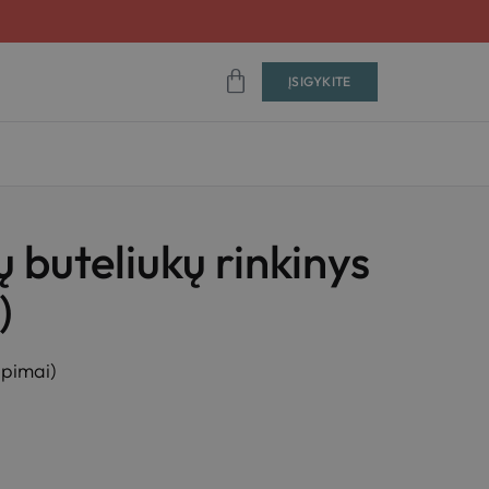
ĮSIGYKITE
 buteliukų rinkinys
)
epimai)