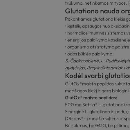
trūkumo, netinkamos mitybos, li
Glutationo nauda or
Pakankamas glutationo kiekis gali
• ląstelių apsaugos nuo oksidacin
• normalios imuninės sistemos ve
• energijos palaikymo kasdienėje
• organizmo atsistatymo po stres
• odos būklės palaikymo
S. Čapkauskienė, L. Pudžiuvelytė
gydytojas, Pagrindinis antioksi
Kodėl svarbi glutati
GlutOx®maisto papildas sukurtas 
medžiagos kiekį ir gerą biologin
GlutOx® maisto papildas:
500 mg Setria® L-glutationo (re
Sinerginė L-glutationo ir juodųj
DRcaps® skrandžio sultims atspa
Be cukraus, be GMO, be glitimo,