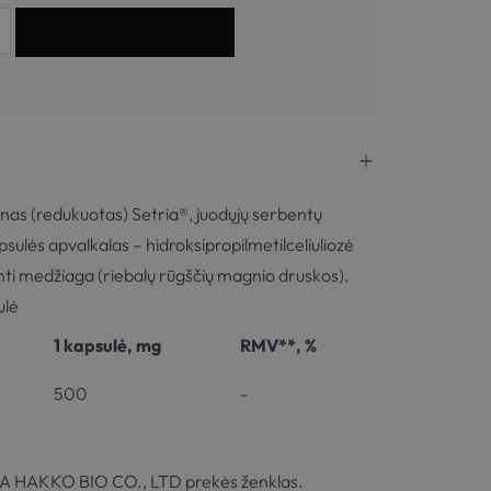
Į KREPŠELĮ
onas (redukuotas) Setria®, juodųjų serbentų
psulės apvalkalas – hidroksipropilmetilceliuliozė
nti medžiaga (riebalų rūgščių magnio druskos).
ulė
1 kapsulė, mg
RMV**, %
500
-
WA HAKKO BIO CO., LTD prekės ženklas.