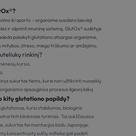
utOx®?
imo iki sporto – organizme susidaro laisvieji
steles ir silpninti imuninę sistemą. GlutOx® sudėtyje
adeda palaikyti glutationo atsargas organizme,
ės mitybos, streso, miego trūkumo ar amžėjimo.
uteliukų rinkinį?
mėnesių kursui.
s.
inys sukurtas tiems, kurie nori užtikrinti nuoseklų
i organizmo apsauginius procesus ilgesnį laiką
o kitų glutationo papildų?
lutationas, kurio stabilumas, biologinis
irtinti klinikiniais tyrimais. Tai aukščiausios
s, sukurtas fermentacijos būdu Japonijoje.
ų koncentruotų sulčių milteliai gali padėti