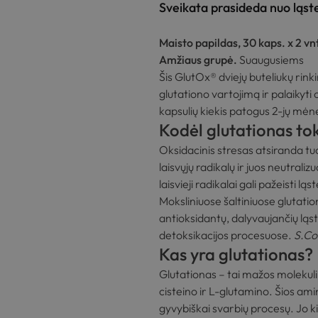
Sveikata prasideda nuo ląste
Maisto papildas, 30 kaps. x 2 vn
Amžiaus grupė.
Suaugusiems
Šis GlutOx® dviejų buteliukų rinki
glutationo vartojimą ir palaikyti
kapsulių kiekis patogus 2-jų mėn
Kodėl glutationas to
Oksidacinis stresas atsiranda t
laisvųjų radikalų ir juos neutrali
laisvieji radikalai gali pažeisti l
Moksliniuose šaltiniuose glutati
antioksidantų, dalyvaujančių ląs
detoksikacijos procesuose.
S.Coo
Kas yra glutationas?
Glutationas – tai mažos molekulin
cisteino ir L-glutamino. Šios am
gyvybiškai svarbių procesų. Jo k