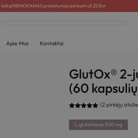
 laiką!
NEMOKAMAS pristatymas perkant už 25 Eur
Apie Mus
Kontaktai
GlutOx® 2-jų
(60 kapsulių
(
2
pirkėjų atsili
Įvertinimas:
2
5.00
iš 5
L-glutationas 500 mg
(viso
įvertinimų:
)