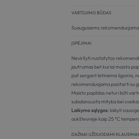
VARTOJIMO BŪDAS
Suaugusiems rekomenduojama va
ĮSPĖJIMAI
Neviršyti nustatytos rekomendu
jautrumas bet kuriai maisto papi
pat sergant lėtinėmis ligomis, 
rekomenduojama pasitarti su g
Maisto papildas neturi būti vart
subalansuota mityba bei sveik
Laikymo sąlygos
: laikyti sauso
aukštesnėje kaip 25 °C tempera
DAŽNAI UŽDUODAMI KLAUSIMAI