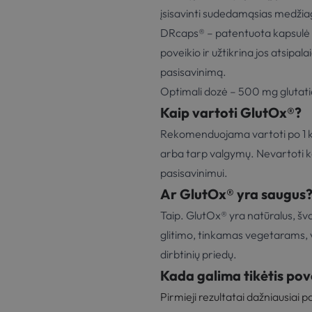
įsisavinti sudedamąsias medžia
DRcaps® – patentuota kapsulė s
poveikio ir užtikrina jos atsipa
pasisavinimą.
Optimali dozė – 500 mg glutati
Kaip vartoti GlutOx®?
Rekomenduojama vartoti po 1 ka
arba tarp valgymų. Nevartoti ka
pasisavinimui.
Ar GlutOx® yra saugus
Taip. GlutOx® yra natūralus, šv
glitimo, tinkamas vegetarams,
dirbtinių priedų.
Kada galima tikėtis pov
Pirmieji rezultatai dažniausiai 