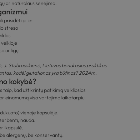
gų ar natūralaus senėjimo.
ganizmui
 prisidėti prie:
io streso
iklos
 veikloje
o ar ligų
, J. Stabrauskienė, Lietuvos bendrosios praktikos
dantas: kodėl glutationas yra būtinas? 2024m.
ono kokybė?
taip, kad užtikrintų patikimą veikliosios
į prieinamumą viso vartojimo laikotarpiu.
dukuoto) vienoje kapsulėje.
ų serbentų nauda.
ri kapsulė.
 be alergenų, be konservantų.