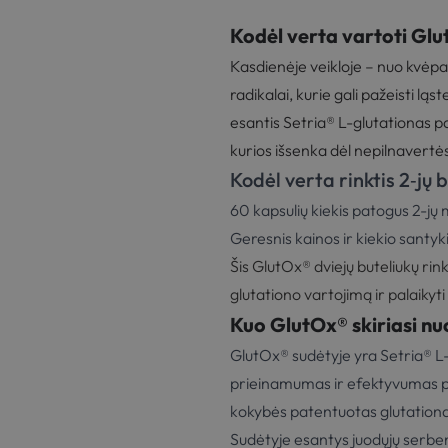
Kodėl verta vartoti Gl
Kasdienėje veikloje – nuo kvėpav
radikalai, kurie gali pažeisti lą
esantis Setria® L-glutationas p
kurios išsenka dėl nepilnavert
Kodėl verta rinktis 2‑jų b
60 kapsulių kiekis patogus 2-jų 
Geresnis kainos ir kiekio santyki
Šis GlutOx® dviejų buteliukų rink
glutationo vartojimą ir palaikyt
Kuo GlutOx® skiriasi nu
GlutOx® sudėtyje yra Setria® L-g
prieinamumas ir efektyvumas patv
kokybės patentuotas glutationa
Sudėtyje esantys juodųjų serbent