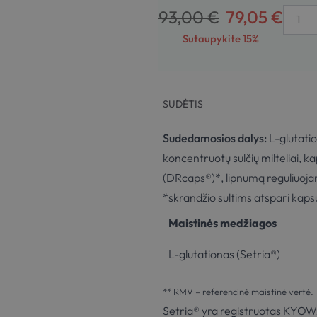
93,00
€
79,05
€
Sutaupykite 15%
SUDĖTIS
Sudedamosios dalys:
L-glutati
koncentruotų sulčių milteliai, ka
(DRcaps®)*, lipnumą reguliuoja
*skrandžio sultims atspari kaps
Maistinės medžiagos
L-glutationas (Setria®)
** RMV – referencinė maistinė vertė.
Setria® yra registruotas KYO