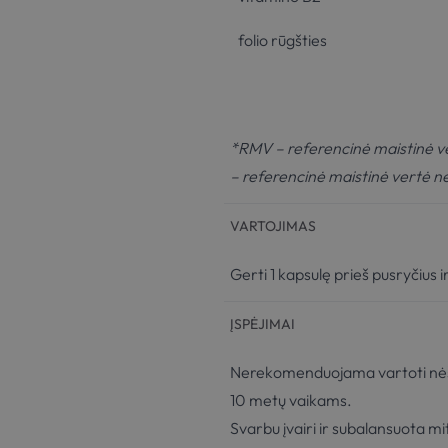
folio rūgšties
*RMV – referencinė maistinė v
– referencinė maistinė vertė n
VARTOJIMAS
Gerti 1 kapsulę prieš pusryčius i
ĮSPĖJIMAI
Nerekomenduojama vartoti nėštu
10 metų vaikams.
Svarbu įvairi ir subalansuota m