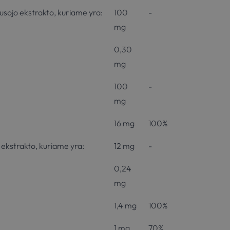
usojo ekstrakto, kuriame yra:
100
-
mg
0,30
mg
100
-
mg
16 mg
100%
o ekstrakto, kuriame yra:
12 mg
-
0,24
mg
1,4 mg
100%
1 mg
70%