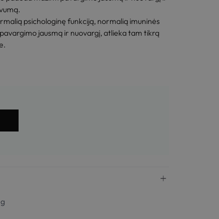
yvumą.
rmalią psichologinę funkciją, normalią imuninės
pavargimo jausmą ir nuovargį, atlieka tam tikrą
e.
mg