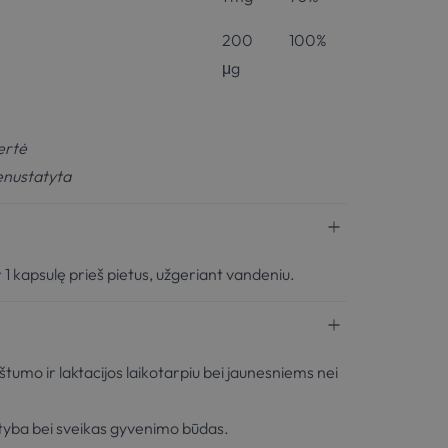
200
100%
μg
ertė
enustatyta
r 1 kapsulę prieš pietus, užgeriant vandeniu.
mo ir laktacijos laikotarpiu bei jaunesniems nei
ityba bei sveikas gyvenimo būdas.