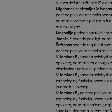
Vienos dėžutės užtenka 21 diena
Migdomosios vitanijos (ašvaga
padeda palaikyti normalią nervų 
normalią protinę ir pažinimo fun
miego kokybę.
Magnolija
padeda palaikyti norm
Jonažolė
padeda palaikyti norma
Šafranas
padeda reguliuoti nuota
padeda palaikyti normalią psicho
Vitaminas B
padeda palaikyti n
2
apykaitą, normalią raudonųjų kra
oksidacinės pažaidos, padeda ma
Vitaminas B
padeda palaikyti n
3
psichologinę funkciją, normalią
jausmą ir nuovargį.
Vitaminas B
padeda palaikyti n
6
psichologinę funkciją, normalią 
apykaitą, normalią baltymų ir g
kūnelių susidarymą. Vitaminas B