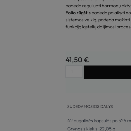
padeda reguliuoti hormonų akt
Folio rūgštis
padeda palaikyti no
sistemos veiklą, padeda mažinti 
funkciją ląstelių dalijimosi proces
41,50
€
Į KREPŠELĮ
SUDEDAMOSIOS DALYS
42 augalinės kapsulės po 525 
Grynasis kiekis: 22,05 g