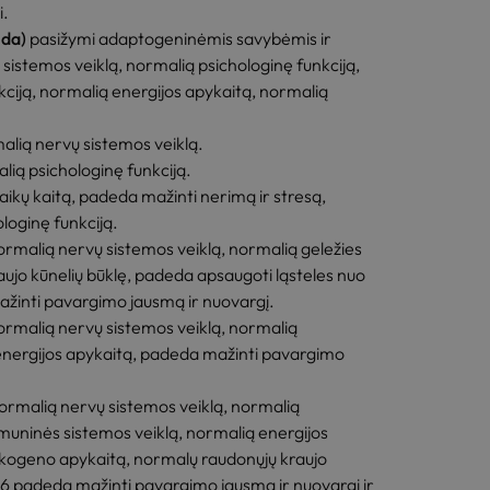
i.
nda)
pasižymi adaptogeninėmis savybėmis ir
sistemos veiklą, normalią psichologinę funkciją,
kciją, normalią energijos apykaitą, normalią
alią nervų sistemos veiklą.
lią psichologinę funkciją.
ikų kaitą, padeda mažinti nerimą ir stresą,
loginę funkciją.
ormalią nervų sistemos veiklą, normalią geležies
ujo kūnelių būklę, padeda apsaugoti ląsteles nuo
žinti pavargimo jausmą ir nuovargį.
ormalią nervų sistemos veiklą, normalią
 energijos apykaitą, padeda mažinti pavargimo
ormalią nervų sistemos veiklą, normalią
imuninės sistemos veiklą, normalią energijos
likogeno apykaitą, normalų raudonųjų kraujo
6 padeda mažinti pavargimo jausmą ir nuovargį ir