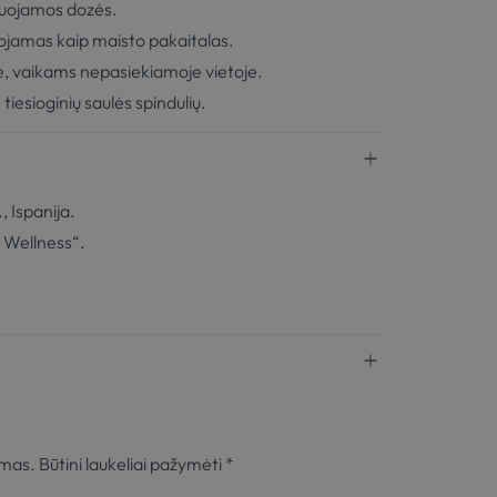
duojamos dozės.
tojamas kaip maisto pakaitalas.
, vaikams nepasiekiamoje vietoje.
tiesioginių saulės spindulių.
 Ispanija.
 Wellness“.
.
amas.
Būtini laukeliai pažymėti
*