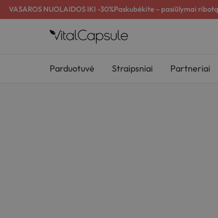
VASAROS NUOLAIDOS IKI -30%
Paskubėkite – pasiūlymai ribotą
Parduotuvė
Straipsniai
Partneriai