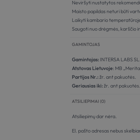
Neviršyti nustatytos rekomen
Maisto papildas neturi būti var
Laikyti kambario temperatūroje
Saugoti nuo drėgmės, karščio ir 
GAMINTOJAS
Gamintojas:
INTERSA LABS SL.,
Atstovas Lietuvoje
: MB „Merita
Partijos Nr.:
žr. ant pakuotės.
Geriausias iki:
žr. ant pakuotės
ATSILIEPIMAI (0)
Atsiliepimų dar nėra.
El. pašto adresas nebus skelbi