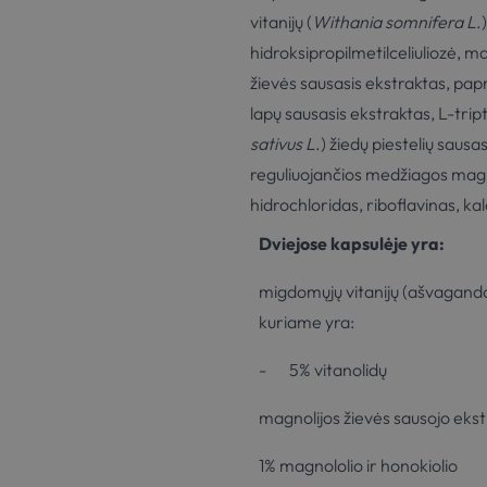
vitanijų (
Withania somnifera L
.
hidroksipropilmetilceliuliozė, ma
žievės sausasis ekstraktas, papr
lapų sausasis ekstraktas, L-tri
sativus L
.) žiedų piestelių saus
reguliuojančios medžiagos magnio
hidrochloridas, riboflavinas, kal
Dviejose kapsulėje yra:
migdomųjų vitanijų (ašvagando
kuriame yra:
- 5% vitanolidų
magnolijos žievės sausojo ekst
1% magnololio ir honokiolio