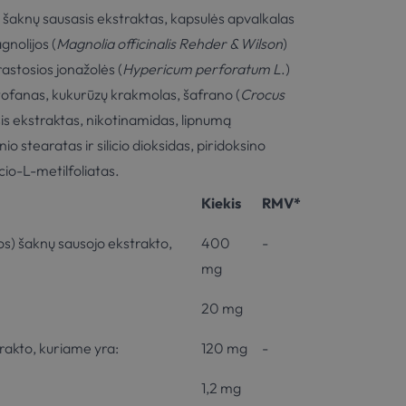
) šaknų sausasis ekstraktas, kapsulės apvalkalas
gnolijos (
Magnolia officinalis Rehder & Wilson
)
astosios jonažolės (
Hypericum perforatum L
.)
ptofanas, kukurūzų krakmolas, šafrano (
Crocus
asis ekstraktas, nikotinamidas, lipnumą
 stearatas ir silicio dioksidas, piridoksino
cio-L-metilfoliatas.
Kiekis
RMV*
s) šaknų sausojo ekstrakto,
400
-
mg
20 mg
rakto, kuriame yra:
120 mg
-
1,2 mg