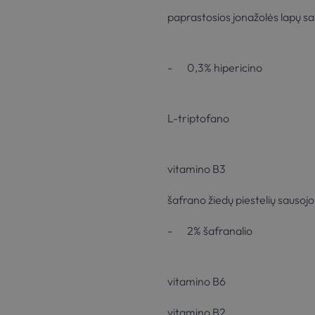
paprastosios jonažolės lapų sa
- 0,3% hipericino
L-triptofano
vitamino B3
šafrano žiedų piestelių sausoj
- 2% šafranalio
vitamino B6
vitamino B2