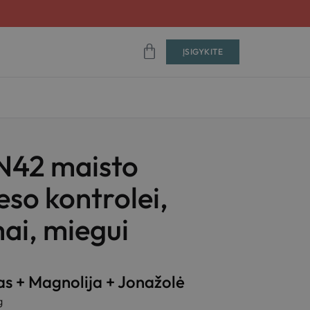
ĮSIGYKITE
42 maisto
eso kontrolei,
ai, miegui
s + Magnolija + Jonažolė
g