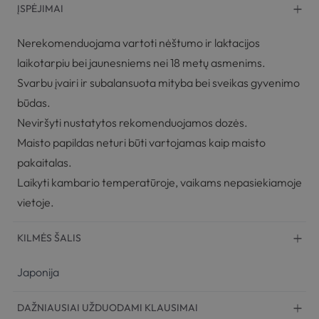
ĮSPĖJIMAI
Nerekomenduojama vartoti nėštumo ir laktacijos
laikotarpiu bei jaunesniems nei 18 metų asmenims.
Svarbu įvairi ir subalansuota mityba bei sveikas gyvenimo
būdas.
Neviršyti nustatytos rekomenduojamos dozės.
Maisto papildas neturi būti vartojamas kaip maisto
pakaitalas.
Laikyti kambario temperatūroje, vaikams nepasiekiamoje
vietoje.
KILMĖS ŠALIS
Japonija
DAŽNIAUSIAI UŽDUODAMI KLAUSIMAI