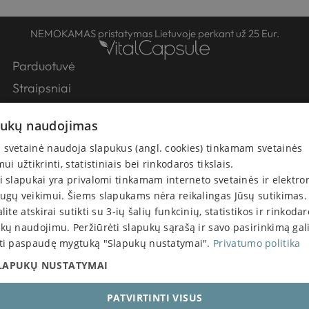
NEMOKAMAS pristatymas Lietuvoje perkant už 25 Eur.
Parduotuvė
Straipsniai
Partneriai
pukų naudojimas
Apie Mus
svetainė naudoja slapukus (angl. cookies) tinkamam svetainės
Kontaktai
mui užtikrinti, statistiniais bei rinkodaros tikslais.
Pirkimo-pardavimo taisyklės
i slapukai yra privalomi tinkamam interneto svetainės ir elektro
Atsiskaitymas
ugų veikimui. Šiems slapukams nėra reikalingas Jūsų sutikimas.
alite atskirai sutikti su 3-ių šalių funkcinių, statistikos ir rinkoda
Prekių pristatymas
kų naudojimu. Peržiūrėti slapukų sąrašą ir savo pasirinkimą gal
Prekių keitimas ir grąžinimas
ti paspaudę mygtuką "Slapukų nustatymai".
Privatumo politika
Privatumo politika
LAPUKŲ NUSTATYMAI
© 2026 VitalCapsule. Visos teisės saugomos.
Maisto tvarkymo pažymėjimo nr.: 69MTSPĮ-5168
PATVIRTINTI VISUS