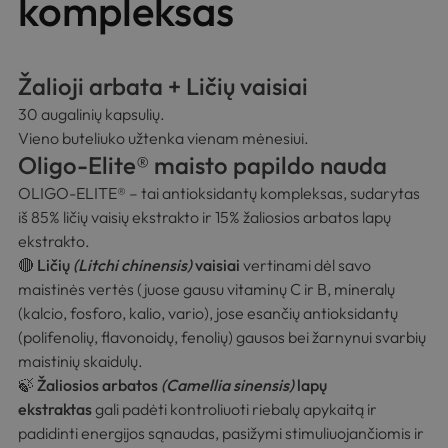
kompleksas
Žalioji arbata + Ličių vaisiai
30 augalinių kapsulių.
Vieno buteliuko užtenka vienam mėnesiui.
Oligo-Elite® maisto papildo nauda
OLIGO-ELITE® – tai antioksidantų kompleksas, sudarytas
iš 85% ličių vaisių ekstrakto ir 15% žaliosios arbatos lapų
ekstrakto.
🔴
Ličių
(Litchi chinensis)
vaisiai
vertinami dėl savo
maistinės vertės (juose gausu vitaminų C ir B, mineralų
(kalcio, fosforo, kalio, vario), jose esančių antioksidantų
(polifenolių, flavonoidų, fenolių) gausos bei žarnynui svarbių
maistinių skaidulų.
🍃
Žaliosios arbatos
(Camellia sinensis)
lapų
ekstraktas
gali padėti kontroliuoti riebalų apykaitą ir
padidinti energijos sąnaudas, pasižymi stimuliuojančiomis ir