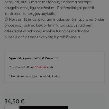
peraugti į nutukimą ar metabolinį sindromą bei tapti
daugelio lėtinių ligų priežastimi. Polifenoliai gali padėti
kontroliuoti energijos apykaitą.
🔴 Nors amžėjimas, įskaitant ir odos senėjimą, yra natūralus
procesas, jį galima kiek prilėtinti. Čia didžiulį vaidmenį
atlieka antioksidacinių savybių turinčios medžiagos,
puoselėjančios odos sveikatą ir grožį iš vidaus.
Specialus pasiūlymas! Perkant:
2 vnt. –
69,00
€
63,48
€
-8%
* Netaikoma naudojant nuolaidų kodus.
34,50
€