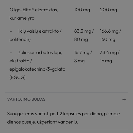
Oligo-Elite® ekstraktas,
100 mg
200 mg
kuriame yra:
– ličių vaisių ekstrakto /
83,3 mg /
166,6 mg /
polifenolių
80 mg
160 mg
– žaliosios arbatos lapų
16,7 mg /
33,4 mg /
ekstrakto /
8 mg
16 mg
epigalokatechino-3-galato
(EGCG)
VARTOJIMO BŪDAS
Suaugusiems vartoti po 1-2 kapsules per dieną, pirmoje
dienos pusėje, užgeriant vandeniu.