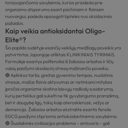
tonizuojančiomis savybėmis, kurios prisideda prie
organizmo atsparumo esant psichiniam ir fiziniam
nuovargiui, padeda apsaugoti ląsteles nuo oksidacinės
pažaidos.
Kaip veikia antioksidantai Oligo-
Elite®?
Šio papildo sudėtyje esančių veikliųjų medžiagų poveikis yra
patvirtintas Japonijoje atliktais
KLINIKINIAIS TYRIMAIS.
Formulėje esantys
polifenoliai iš žaliosios arbatos
ir
ličių
vaisių
pasižymi oksidacinį stresą mažinančiu poveikiu.
🔴 Aplinkos tarša, greitas gyvenimo tempas, nuolatinis
stresas, mažas fizinis aktyvumas ar netinkami mitybos
įpročiai organizme skatina laisvųjų radikalų susidarymą,
kurių perteklius gali sukelti ne tik gyvybingumo praradimą,
bet ir daugybę ligų, tokių kaip aterosklerozė, vėžys ar
demencija. Žaliosios arbatos ekstrakte esantis fenolis
EGCG pasižymi stipriomis antioksidantinėmis savybėmis.
🔴 Šiuolaikinės civilizacijos problema – antsvoris – gali