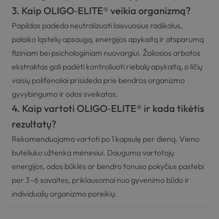
3. Kaip OLIGO‑ELITE® veikia organizmą?
Papildas padeda neutralizuoti laisvuosius radikalus,
palaiko ląstelių apsaugą, energijos apykaitą ir atsparumą
fiziniam bei psichologiniam nuovargiui. Žaliosios arbatos
ekstraktas gali padėti kontroliuoti riebalų apykaitą, o ličių
vaisių polifenoliai prisideda prie bendros organizmo
gyvybingumo ir odos sveikatos.
4. Kaip vartoti OLIGO‑ELITE® ir kada tikėtis
rezultatų?
Rekomenduojama vartoti po 1 kapsulę per dieną. Vieno
buteliuko užtenka mėnesiui. Dauguma vartotojų
energijos, odos būklės ar bendro tonuso pokyčius pastebi
per 3–6 savaites, priklausomai nuo gyvenimo būdo ir
individualių organizmo poreikių.