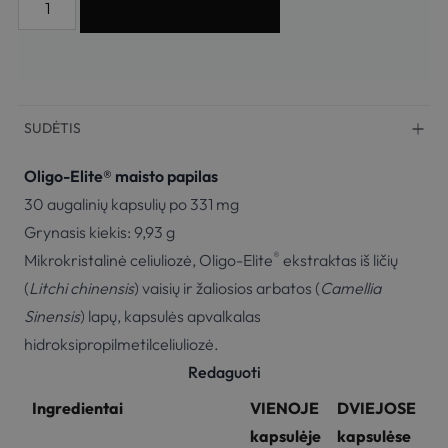
Į KREPŠELĮ
SUDĖTIS
Oligo-Elite® maisto papilas
30 augalinių kapsulių po 331 mg
Grynasis kiekis: 9,93 g
®
Mikrokristalinė celiuliozė, Oligo-Elite
ekstraktas iš ličių
(
Litchi chinensis
) vaisių ir žaliosios arbatos (
Camellia
Sinensis
) lapų, kapsulės apvalkalas
hidroksipropilmetilceliuliozė.
Redaguoti
Ingredientai
VIENOJE
DVIEJOSE
kapsulėje
kapsulėse