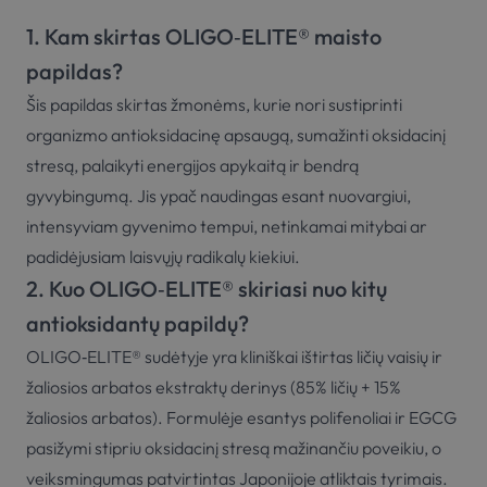
1. Kam skirtas OLIGO‑ELITE® maisto
papildas?
Šis papildas skirtas žmonėms, kurie nori sustiprinti
organizmo antioksidacinę apsaugą, sumažinti oksidacinį
stresą, palaikyti energijos apykaitą ir bendrą
gyvybingumą. Jis ypač naudingas esant nuovargiui,
intensyviam gyvenimo tempui, netinkamai mitybai ar
padidėjusiam laisvųjų radikalų kiekiui.
2. Kuo OLIGO‑ELITE® skiriasi nuo kitų
antioksidantų papildų?
OLIGO‑ELITE® sudėtyje yra kliniškai ištirtas ličių vaisių ir
žaliosios arbatos ekstraktų derinys (85% ličių + 15%
žaliosios arbatos). Formulėje esantys polifenoliai ir EGCG
pasižymi stipriu oksidacinį stresą mažinančiu poveikiu, o
veiksmingumas patvirtintas Japonijoje atliktais tyrimais.