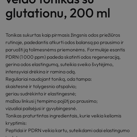
glutationu, 200 ml
Tonikas sukurtas kaip pirmasis žingsnis odos priežiūros
rutinoje, padedantis atkurti odos balansą po prausimo ir
paruošti ją tolimesnėms priemonėms. Formulėje esantis
PDRN (1 000 ppm) padeda skatinti odos regeneraciją,
gerina odos elastingumą, suteikia sveiko švytėjimo,
intensyviai drėkina ir ramina odą.
Reguliariai naudojant toniką, oda tampa:
skaistesnė ir tolygesnio atspalvio;
geriau sudrėkinta ir elastingesnė;
mažiau linkusi į tempimo pojūtį po prausimo;
vizualiai pailsėjusi ir gyvybingesnė.
Tonikas praturtintas ingredientais, kurie veikia keliomis
kryptimis:
Peptidai ir PDRN veikia kartu, suteikdami odai elastingumo