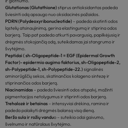
ir glotnumo.
Glutationas (Glutathione)
stiprus antioksidantas padeda
šviesinti odą apsaugo nuo oksidacinės pažaidos.
PDRN (Polydeoxyribonucleotide)
– padeda skatinti odos
ląstelių atsinaujinimą, gerina elastingumą ir stiprina odos
barjerą. Taip pat padeda atkurti pavargusią, papilkėjusią ir
drėgmės stokojančią odą, suteikdamas jai stangrumo ir
švytėjimo.
Peptidai ( sh-Oligopeptide-1 = EGF (Epidermal Growth
Factor)- epidermio augimo faktorius, sh-Oligopeptide-2,
sh-Polypeptide-1, sh-Polypeptide-22.)
signalinės
aminorūgščių sekos, skatinančios kolageno sintezę ir
stiprinančios odos barjerą.
Niacinamidas
– padeda šviesinti odos atspalvį, mažinti
pigmentacijos netolygumus ir stiprinti odos barjerą.
Trehalozė ir betainas
– intensyviai drėkina, ramina ir
padeda palaikyti drėgmės balansą visą dieną.
Beržo sula ir rožių vandu
o – suteikia odai gaivumo,
švelnumo ir natūralaus švytėjimo.