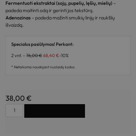
Fermentuoti ekstraktai (sojų, pupelių, lęšių, mielių)
–
padeda maitinti odą ir gerinti jos tekstūrą.
Adenozinas
– padeda mažinti smulkių linijų ir raukšlių
išvaizdą.
Specialus pasiūlymas! Perkant:
2 vnt. –
76,00
€
68,40
€
-10%
* Netaikoma naudojant nuolaidų kodus.
38,00
€
Į KREPŠELĮ