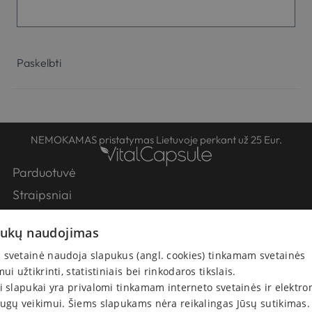
NEMOKAMAS pristatymas Lietuvoje perkant už 25 Eur.
Parduotuvė
Straipsniai
Partneriai
pukų naudojimas
Apie Mus
svetainė naudoja slapukus (angl. cookies) tinkamam svetainės
Kontaktai
mui užtikrinti, statistiniais bei rinkodaros tikslais.
Pirkimo-pardavimo taisyklės
i slapukai yra privalomi tinkamam interneto svetainės ir elektro
Atsiskaitymas
ugų veikimui. Šiems slapukams nėra reikalingas Jūsų sutikimas.