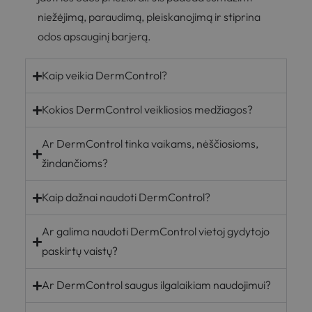
niežėjimą, paraudimą, pleiskanojimą ir stiprina
odos apsauginį barjerą.
Kaip veikia DermControl?
Kokios DermControl veikliosios medžiagos?
Ar DermControl tinka vaikams, nėščiosioms,
žindančioms?
Kaip dažnai naudoti DermControl?
Ar galima naudoti DermControl vietoj gydytojo
paskirtų vaistų?
Ar DermControl saugus ilgalaikiam naudojimui?