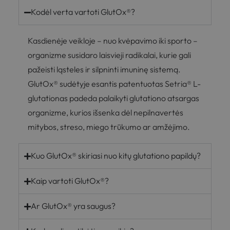
Kodėl verta vartoti GlutOx®?
Kasdienėje veikloje – nuo kvėpavimo iki sporto –
organizme susidaro laisvieji radikalai, kurie gali
pažeisti ląsteles ir silpninti imuninę sistemą.
GlutOx® sudėtyje esantis patentuotas Setria® L-
glutationas padeda palaikyti glutationo atsargas
organizme, kurios išsenka dėl nepilnavertės
mitybos, streso, miego trūkumo ar amžėjimo.
Kuo GlutOx® skiriasi nuo kitų glutationo papildų?
Kaip vartoti GlutOx®?
Ar GlutOx® yra saugus?