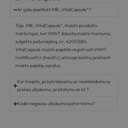
Ar galiu pasitikėti MB „VitalCapsule“?
Taip. MB „VitalCapsule“, maisto produkto
tvarkytojas, turi VMVT išduotą maisto tvarkymo
subjekto pažymėjimą, nr. 42051384.
VitalCapsule maisto papildai registruoti VMVT
(notifikuoti) ir įtraukti į Lietuvoje leistinų prekiauti
maisto papildų sąrašus.
Kur kreiptis, jei kyla klausimų ar nesklandumu su
prekės užsakymu, pristatymu ar kt.?
Kodėl negavau užsakymo patvirtinimo?