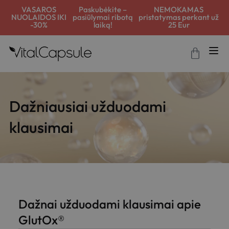
VASAROS
Paskubėkite –
NEMOKAMAS
NUOLAIDOS IKI
pasiūlymai ribotą
pristatymas perkant už
-30%
laiką!
25 Eur
Dažniausiai užduodami
klausimai
Dažnai užduodami klausimai apie
GlutOx®