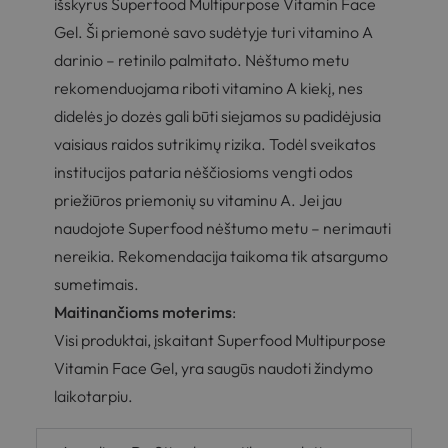
išskyrus Superfood Multipurpose Vitamin Face
Gel. Ši priemonė savo sudėtyje turi vitamino A
darinio – retinilo palmitato. Nėštumo metu
rekomenduojama riboti vitamino A kiekį, nes
didelės jo dozės gali būti siejamos su padidėjusia
vaisiaus raidos sutrikimų rizika. Todėl sveikatos
institucijos pataria nėščiosioms vengti odos
priežiūros priemonių su vitaminu A. Jei jau
naudojote Superfood nėštumo metu – nerimauti
nereikia. Rekomendacija taikoma tik atsargumo
sumetimais.
Maitinančioms moterims
:
Visi produktai, įskaitant Superfood Multipurpose
Vitamin Face Gel, yra saugūs naudoti žindymo
laikotarpiu.