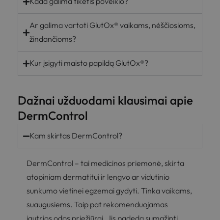
Kada galima tikėtis poveikio?
Ar galima vartoti GlutOx® vaikams, nėščiosioms,
žindančioms?
Kur įsigyti maisto papildą GlutOx®?
Dažnai užduodami klausimai apie
DermControl
Kam skirtas DermControl?
DermControl – tai medicinos priemonė, skirta
atopiniam dermatitui ir lengvo ar vidutinio
sunkumo vietinei egzemai gydyti. Tinka vaikams,
suaugusiems. Taip pat rekomenduojamas
jautrios odos priežiūrai. Jis padeda sumažinti